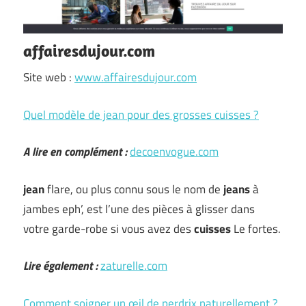
affairesdujour.com
Site web :
www.affairesdujour.com
Quel modèle de jean pour des grosses cuisses ?
A lire en complément :
decoenvogue.com
jean
flare, ou plus connu sous le nom de
jeans
à
jambes eph’, est l’une des pièces à glisser dans
votre garde-robe si vous avez des
cuisses
Le fortes.
Lire également :
zaturelle.com
Comment soigner un œil de perdrix naturellement ?